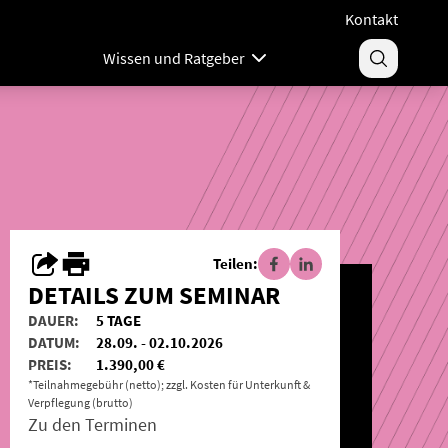
Kontakt
Wissen und Ratgeber
Teilen:
DETAILS ZUM SEMINAR
DAUER:
5 TAGE
DATUM:
28.09. - 02.10.2026
PREIS:
1.390,00 €
*Teilnahmegebühr (netto); zzgl. Kosten für Unterkunft &
Verpflegung (brutto)
Zu den Terminen