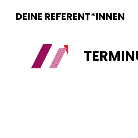
DEINE REFERENT*INNEN
Unsere Referent*innen sind ausgewiesene Expert*inn
Wissen. Bei rechtlichen Fragen unterstützen dich er
Teamende begleiten das Seminar praxisnah.
TERMIN
Sortieren nach:
Loading...