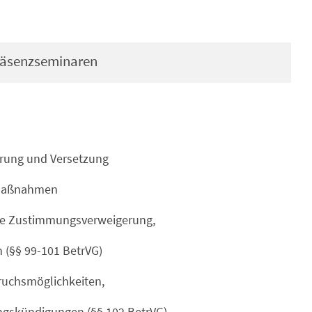
Präsenzseminaren
erung und Versetzung
elmaßnahmen
sive Zustimmungsverweigerung,
n (§§ 99-101 BetrVG)
pruchsmöglichkeiten,
gskündigungen (§§ 102 BetrVG)