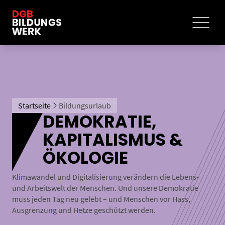
Startseite
Bildungsurlaub
DEMOKRATIE,
KAPITALISMUS &
ÖKOLOGIE
Klimawandel und Digitalisierung verändern die Lebens-
und Arbeitswelt der Menschen. Und unsere Demokratie
muss jeden Tag neu gelebt – und Menschen vor Hass,
Ausgrenzung und Hetze geschützt werden.