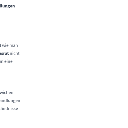
ndlungen
nd wie man
bsrat
nicht
um eine
ewichen.
rhandlungen
tändnisse