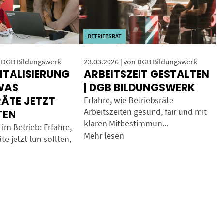
BETRIEBSRAT
n DGB Bildungswerk
23.03.2026 | von DGB Bildungswerk
ITALISIERUNG
ARBEITSZEIT GESTALTEN
WAS
| DGB BILDUNGSWERK
RÄTE JETZT
Erfahre, wie Betriebsräte
Arbeitszeiten gesund, fair und mit
TEN
klaren Mitbestimmun...
 im Betrieb: Erfahre,
Mehr lesen
te jetzt tun sollten,