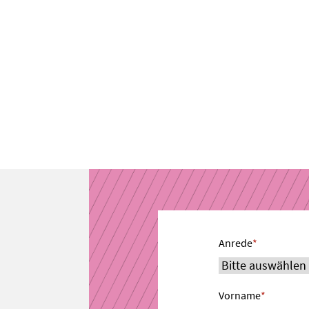
Anrede
*
Vorname
*