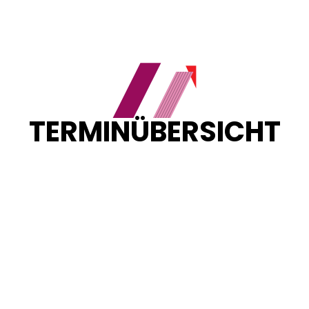
TERMINÜBERSICHT
Sortieren nach:
${currentSortByState.includes('beginn__asc') ?
"Neueste zuerst" :
currentSortByState.includes('beginn__desc') ?
"\u00C4lteste zuerst" : "Neueste zuerst" }
Loading...