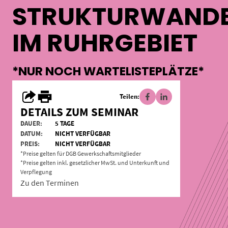
STRUKTURWAND
IM RUHRGEBIET
*NUR NOCH WARTELISTEPLÄTZE*
Teilen:
DETAILS ZUM SEMINAR
DAUER:
5 TAGE
DATUM:
NICHT VERFÜGBAR
PREIS:
NICHT VERFÜGBAR
*Preise gelten für DGB Gewerkschaftsmitglieder
*Preise gelten inkl. gesetzlicher MwSt. und Unterkunft und
Verpflegung
Zu den Terminen