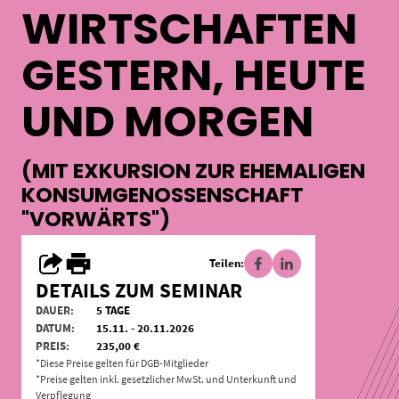
WIRTSCHAFTEN
GESTERN, HEUTE
UND MORGEN
(MIT EXKURSION ZUR EHEMALIGEN
KONSUMGENOSSENSCHAFT
"VORWÄRTS")
Teilen:
DETAILS ZUM SEMINAR
DAUER:
5 TAGE
DATUM:
15.11. - 20.11.2026
PREIS:
235,00 €
*Diese Preise gelten für DGB-Mitglieder
*Preise gelten inkl. gesetzlicher MwSt. und Unterkunft und
Verpflegung