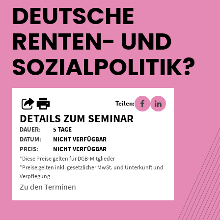
DEUTSCHE
RENTEN- UND
SOZIALPOLITIK?
Teilen:
DETAILS ZUM SEMINAR
DAUER:
5 TAGE
DATUM:
NICHT VERFÜGBAR
PREIS:
NICHT VERFÜGBAR
*Diese Preise gelten für DGB-Mitglieder
*Preise gelten inkl. gesetzlicher MwSt. und Unterkunft und
Verpflegung
Zu den Terminen