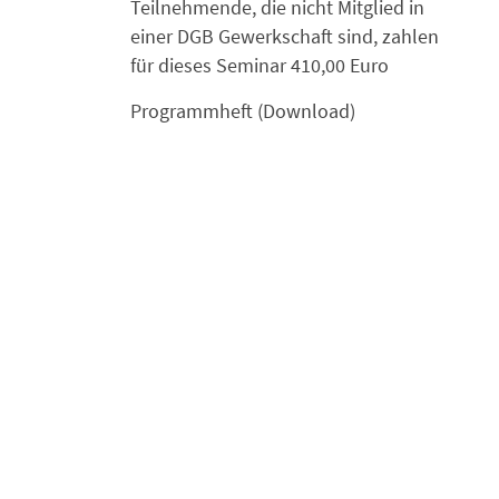
Teilnehmende, die nicht Mitglied in
einer DGB Gewerkschaft sind, zahlen
für dieses Seminar 410,00 Euro
Programmheft (Download)
${currentSortByState.includes('beginn__asc') ? "Neueste zuerst" : currentSortByState.includes('beginn__desc') ? "\u00C4lteste zuerst" : "Neueste zuerst" }