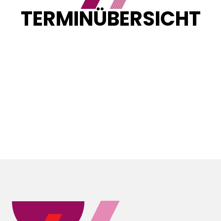
TERMINÜBERSICHT
Sortieren nach:
${currentSortByState.includes('beginn__asc') ?
"Neueste zuerst" :
currentSortByState.includes('beginn__desc') ?
"\u00C4lteste zuerst" : "Neueste zuerst" }
Loading...