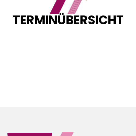
TERMINÜBERSICHT
Sortieren nach:
${currentSortByState.includes('beginn__asc') ?
"Neueste zuerst" :
currentSortByState.includes('beginn__desc') ?
"\u00C4lteste zuerst" : "Neueste zuerst" }
Loading...