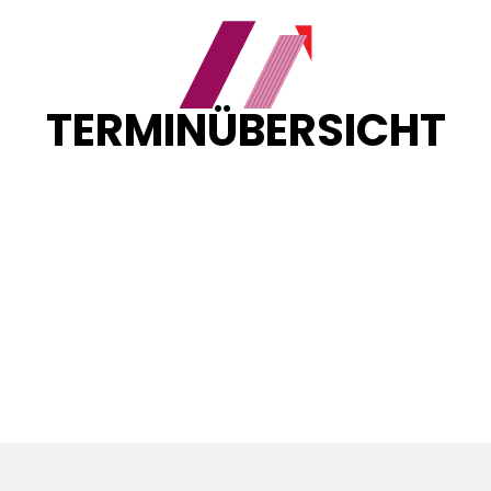
TERMINÜBERSICHT
Sortieren nach:
${currentSortByState.includes('beginn__asc') ?
"Neueste zuerst" :
currentSortByState.includes('beginn__desc') ?
"\u00C4lteste zuerst" : "Neueste zuerst" }
Loading...